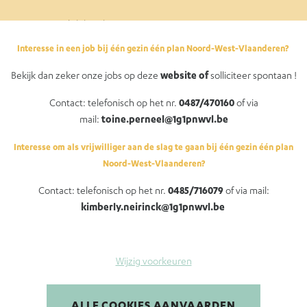
English brochure
Ukrainian brochure
Interesse in een job bij één gezin één plan Noord-West-Vlaanderen?
Brochure Française
Bekijk dan zeker onze jobs op deze
website of
solliciteer spontaan !
Wettelijk kader
Contact: telefonisch op het nr.
0487/470160
of via
Suggesties of klachten
mail:
toine.perneel@1g1pnwvl.be
Hulp bij aanmeldingen
Interesse om als vrijwilliger aan de slag te gaan bij één gezin één plan
Noord-West-Vlaanderen?
Contact: telefonisch op het nr.
0485/716079
of via mail:
kimberly.neirinck@1g1pnwvl.be
Wijzig voorkeuren