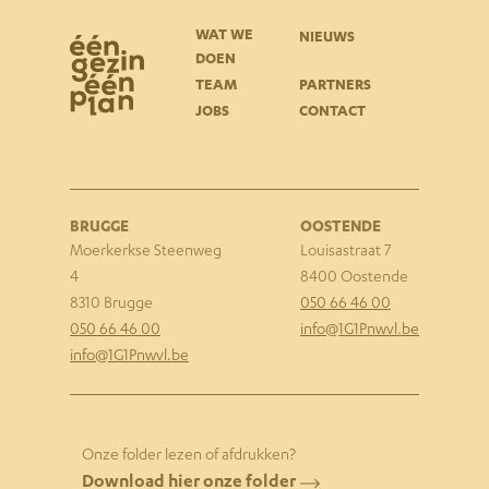
WAT WE
NIEUWS
DOEN
TEAM
PARTNERS
JOBS
CONTACT
BRUGGE
OOSTENDE
Moerkerkse S
teenweg
Louisastraat 7
4
8400 Oostende
8310 Brugge
050 66 46 00
050 66 46 00
info@1G1Pnwvl.be
info@1G1Pnwvl.be
Onze folder lezen of afdrukken?
Download hier onze folder